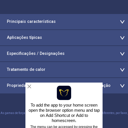
Principais características
Aplicações típicas
Especificações / Designações
Tratamento de calor
Propriedades mecânicas e temperaturas de operação
To add the app to your home screen
open the browser option menu and tap
As gamas de força tênsil acima são os valores típicos. Se precisar de valores diferentes, por favor,
on
Add Shortcut
or
Add to
solicite-os.
homescreen
.
The menu can be accessed by pressing the