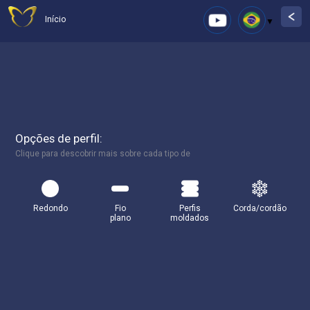
Início
Opções de perfil:
Clique para descobrir mais sobre cada tipo de
Redondo
Fio
Perfis
Corda/cordão
plano
moldados