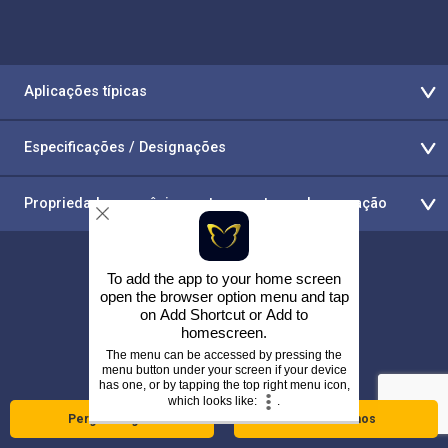
Aplicações típicas
Especificações / Designações
Propriedades mecânicas e temperaturas de operação
To add the app to your home screen
open the browser option menu and tap
on
Add Shortcut
or
Add to
Retornar ao site da Alloy Wire
homescreen
.
The menu can be accessed by pressing the
menu button under your screen if your device
has one, or by tapping the top right menu icon,
which looks like:
.
Pergunte agora
Telefone-nos