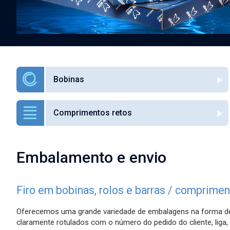
Bobinas
Comprimentos retos
Embalamento e envio
Firo em bobinas, rolos e barras / comprimen
Alloy Wire International to toast its 80th
Oferecemos uma grande variedade de embalagens na forma de 
birthday at Wire 2026
claramente rotulados com o número do pedido do cliente, liga