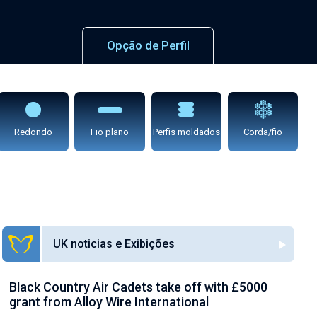
Opção de Perfil
Redondo
Fio plano
Perfis moldados
Corda/fio
UK noticias e Exibições
Black Country Air Cadets take off with £5000
AW
grant from Alloy Wire International
gr