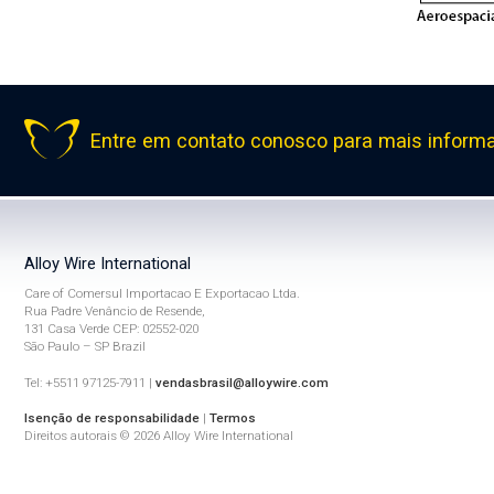
Entre em contato conosco para mais inform
Alloy Wire International
Care of Comersul Importacao E Exportacao Ltda.
Rua Padre Venâncio de Resende,
131 Casa Verde CEP: 02552-020
São Paulo – SP Brazil
Tel: +5511 97125-7911 |
vendasbrasil@alloywire.com
Isenção de responsabilidade
|
Termos
Direitos autorais © 2026 Alloy Wire International