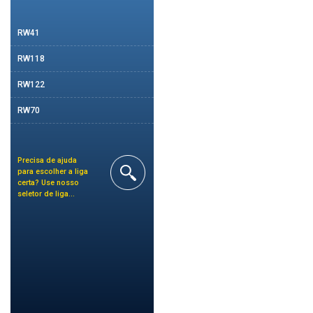
RW41
RW118
RW122
RW70
Precisa de ajuda
para escolher a liga
certa? Use nosso
seletor de liga...