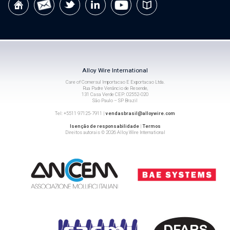
Alloy Wire International
Care of Comersul Importacao E Exportacao Ltda.
Rua Padre Venâncio de Resende,
131 Casa Verde CEP: 02552-020
São Paulo – SP Brazil
Tel: +5511 97125-7911 |
vendasbrasil@alloywire.com
Isenção de responsabilidade
|
Termos
Direitos autorais © 2026 Alloy Wire International