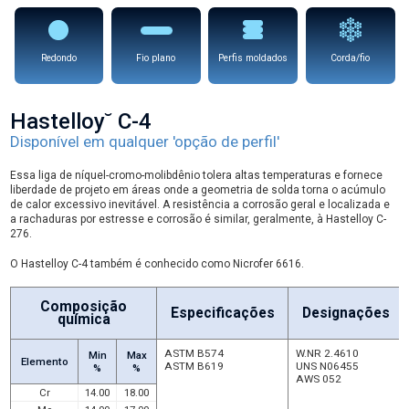
Redondo
Fio plano
Perfis moldados
Corda/fio
Hastelloy˘ C-4
Disponível em qualquer 'opção de perfil'
Essa liga de níquel-cromo-molibdênio tolera altas temperaturas e fornece
liberdade de projeto em áreas onde a geometria de solda torna o acúmulo
de calor excessivo inevitável. A resistência a corrosão geral e localizada e
a rachaduras por estresse e corrosão é similar, geralmente, à Hastelloy C-
276.
O Hastelloy C-4 também é conhecido como Nicrofer 6616.
Composição
Especificações
Designações
química
ASTM B574
W.NR 2.4610
Min
Max
Elemento
ASTM B619
UNS N06455
%
%
AWS 052
Cr
14.00
18.00