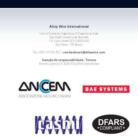
Alloy Wire International
Care of Comersul Importacao E Exportacao Ltda.
Rua Padre Venâncio de Resende,
131 Casa Verde CEP: 02552-020
São Paulo – SP Brazil
Tel: +5511 97125-7911 |
vendasbrasil@alloywire.com
Isenção de responsabilidade
|
Termos
Direitos autorais © 2026 Alloy Wire International