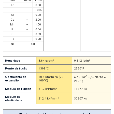
Mo
14.00
17.00
Fe
–
3.00
C
–
0.015
Si
–
0.08
Co
–
2.00
Mn
–
1.00
P
–
0.04
S
–
0.03
Ti
–
0.70
Ni
Bal
Densidade
8.64 g/cm³
0.312 lb/in³
Ponto de fusão
1399°C
2550°F
-6
Coeficiente de
10.8 μm/m °C (20 –
6.0 x 10
in/in °F (70 –
expansão
100°C)
212°F)
Módulo de rigidez
81.2 kN/mm²
11777 ksi
Módulo de
212.4 kN/mm²
30807 ksi
elasticidade