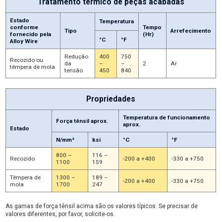
Tratamento térmico de peças acabadas
Estado
Temperatura
conforme
Tempo
Tipo
Arrefecimento
fornecido pela
(Hr)
°C
°F
Alloy Wire
Redução
400
750
Recozido ou
da
–
–
2
Ar
têmpera de mola
tensão
450
840
Propriedades
Temperatura de funcionamento
Força tênsil aprox.
aprox.
Estado
N/mm²
ksi
°C
°F
800 –
116 –
Recozido
-200 a +400
-330 a +750
1100
159
Têmpera de
1300 –
189 –
-200 a +400
-330 a +750
mola
1700
247
As gamas de força tênsil acima são os valores típicos. Se precisar de
valores diferentes, por favor, solicite-os.