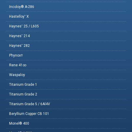
Incoloy® A-286
Hastelloy˘ X
Haynes˘ 25 / L605
Haynes˘ 214
Haynes˘ 282
Phynox†
Rene 41∞
Waspaloy
Titanium Grade 1
Titanium Grade 2
Titanium Grade 5 / 6Al4V
Beryllium Copper CB 101
Monel® 400