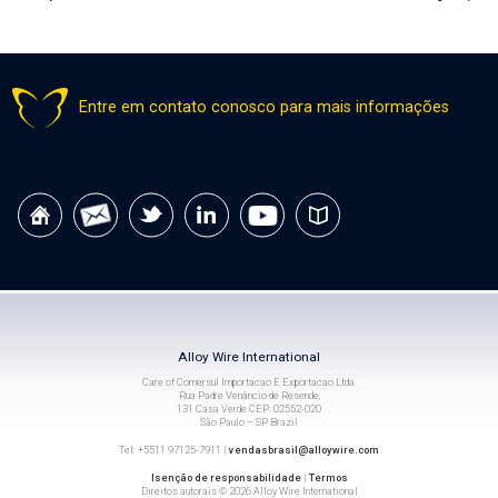
Entre em contato conosco para mais informações
Alloy Wire International
Care of Comersul Importacao E Exportacao Ltda.
Rua Padre Venâncio de Resende,
131 Casa Verde CEP: 02552-020
São Paulo – SP Brazil
Tel: +5511 97125-7911 |
vendasbrasil@alloywire.com
Isenção de responsabilidade
|
Termos
Direitos autorais © 2026 Alloy Wire International