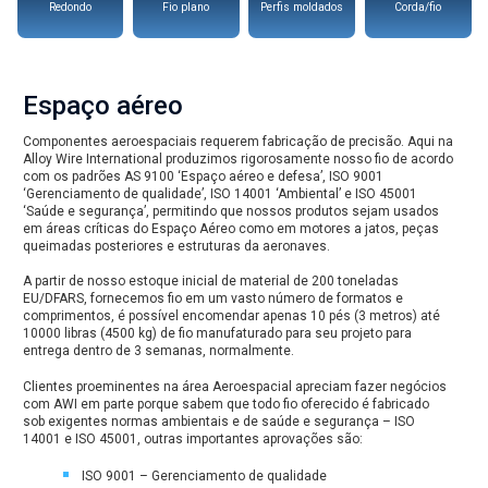
Redondo
Fio plano
Perfis moldados
Corda/fio
Espaço aéreo
Componentes aeroespaciais requerem fabricação de precisão. Aqui na
Alloy Wire International produzimos rigorosamente nosso fio de acordo
com os padrões AS 9100 ‘Espaço aéreo e defesa’, ISO 9001
‘Gerenciamento de qualidade’, ISO 14001 ‘Ambiental’ e ISO 45001
‘Saúde e segurança’, permitindo que nossos produtos sejam usados
em áreas críticas do Espaço Aéreo como em motores a jatos, peças
queimadas posteriores e estruturas da aeronaves.
A partir de nosso estoque inicial de material de 200 toneladas
EU/DFARS, fornecemos fio em um vasto número de formatos e
comprimentos, é possível encomendar apenas 10 pés (3 metros) até
10000 libras (4500 kg) de fio manufaturado para seu projeto para
entrega dentro de 3 semanas, normalmente.
Clientes proeminentes na área Aeroespacial apreciam fazer negócios
com AWI em parte porque sabem que todo fio oferecido é fabricado
sob exigentes normas ambientais e de saúde e segurança – ISO
14001 e ISO 45001, outras importantes aprovações são:
ISO 9001 – Gerenciamento de qualidade