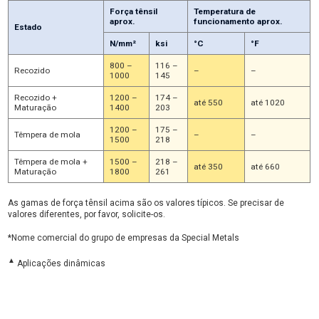
Força tênsil
Temperatura de
aprox.
funcionamento aprox.
Estado
N/mm²
ksi
°C
°F
800 –
116 –
Recozido
–
–
1000
145
Recozido +
1200 –
174 –
até 550
até 1020
Maturação
1400
203
1200 –
175 –
Têmpera de mola
–
–
1500
218
Têmpera de mola +
1500 –
218 –
até 350
até 660
Maturação
1800
261
As gamas de força tênsil acima são os valores típicos. Se precisar de
valores diferentes, por favor, solicite-os.
*Nome comercial do grupo de empresas da Special Metals
▲
Aplicações dinâmicas