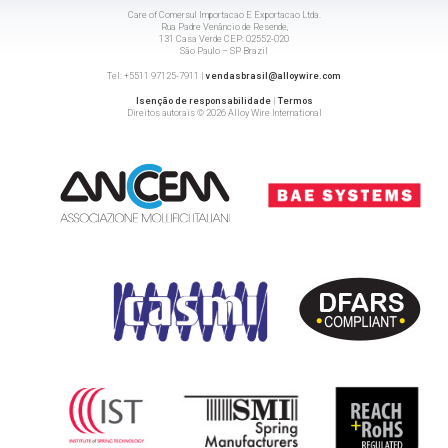
Care of Comersul Importacao E Exportacao Ltda.
Rua Padre Venâncio de Resende,
131 Casa Verde CEP: 02552-020
São Paulo – SP Brazil
Tel: +5511 97125-7911 |
vendasbrasil@alloywire.com
Isenção de responsabilidade
|
Termos
Direitos autorais © 2026 Alloy Wire International