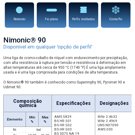
Redondo
Fio plano
Perfis moldados
Corda/fio
Nimonic® 90
Disponível em qualquer 'opção de perfil'
Uma liga de cromo-cobalto de níquel com endurecimento por precipitação,
com alta resistência à ruptura por tensão e resistência à deformação em
altas temperaturas até cerca de 950 °C (1740 °F) É uma liga amplamente
usada e é uma liga comprovada para condições de alta temperatura.
O Nimonic® 90 também é conhecido como Superimphy 90, Pyromet 90 e
Udimet 90.
Composição
Especificações
Designações
química
AMS 5829
W.Nr 2.4632
Min
Max
Elemento
BS HR 501
W.Nr 2.4969
%
%
BS HR 502
UNS N07090
BS HR 503
AWS 030
Ni
bal
BS 3075 NA 19