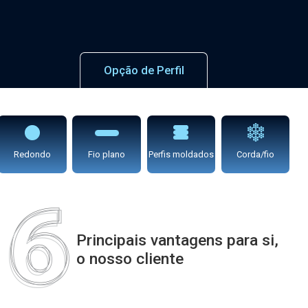
Opção de Perfil
Redondo
Fio plano
Perfis moldados
Corda/fio
Principais vantagens para si,
o nosso cliente