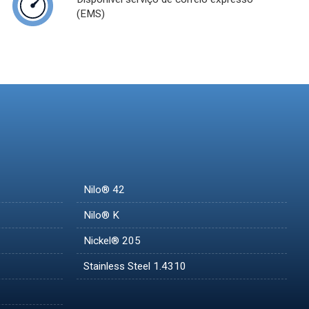
(EMS)
Nilo® 42
Nilo® K
Nickel® 205
Stainless Steel 1.4310