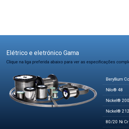
Elétrico e eletrónico Gama
Clique na liga preferida abaixo para ver as especificações compl
Beryllium C
Nilo® 48
Nickel® 20
Nickel® 21
80/20 Ni Cr