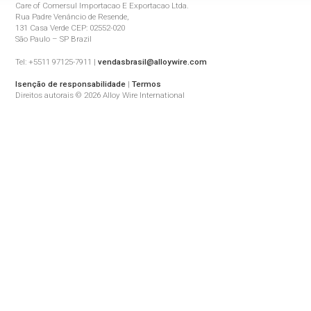
Care of Comersul Importacao E Exportacao Ltda.
Rua Padre Venâncio de Resende,
131 Casa Verde CEP: 02552-020
São Paulo – SP Brazil
Tel: +5511 97125-7911 |
vendasbrasil@alloywire.com
Isenção de responsabilidade
|
Termos
Direitos autorais © 2026 Alloy Wire International