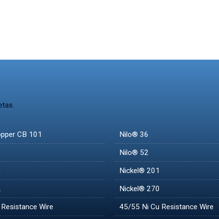
etas.
opper CB 101
Nilo® 36
Nilo® 52
0
Nickel® 201
2
Nickel® 270
 Resistance Wire
45/55 Ni Cu Resistance Wire