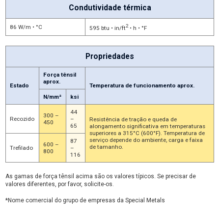
Condutividade térmica
2
86 W/m • °C
595 btu • in/ft
• h • °F
Propriedades
Força tênsil
aprox.
Estado
Temperatura de funcionamento aprox.
N/mm²
ksi
44
300 –
Recozido
–
Resistência de tração e queda de
450
65
alongamento significativa em temperaturas
superiores a 315°C (600°F). Temperatura de
serviço depende do ambiente, carga e faixa
87
600 –
de tamanho.
Trefilado
–
800
116
As gamas de força tênsil acima são os valores típicos. Se precisar de
valores diferentes, por favor, solicite-os.
*Nome comercial do grupo de empresas da Special Metals