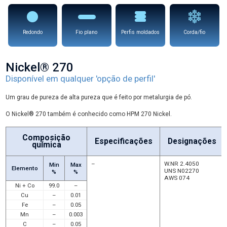
Redondo
Fio plano
Perfis moldados
Corda/fio
Nickel® 270
Disponível em qualquer 'opção de perfil'
Um grau de pureza de alta pureza que é feito por metalurgia de pó.
O Nickel® 270 também é conhecido como HPM 270 Nickel.
Composição
Especificações
Designações
química
–
W.NR 2.4050
Min
Max
Elemento
UNS N02270
%
%
AWS 074
Ni + Co
99.0
–
Cu
–
0.01
Fe
–
0.05
Mn
–
0.003
C
–
0.05