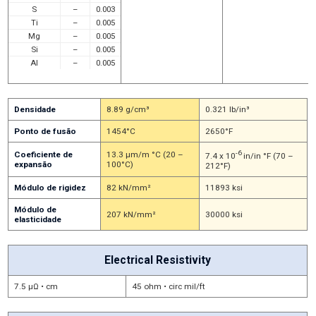
S
–
0.003
Ti
–
0.005
Mg
–
0.005
Si
–
0.005
Al
–
0.005
Densidade
8.89 g/cm³
0.321 lb/in³
Ponto de fusão
1454°C
2650°F
-6
Coeficiente de
13.3 μm/m °C (20 –
7.4 x 10
in/in °F (70 –
expansão
100°C)
212°F)
Módulo de rigidez
82 kN/mm²
11893 ksi
Módulo de
207 kN/mm²
30000 ksi
elasticidade
Electrical Resistivity
7.5 μΩ • cm
45 ohm • circ mil/ft