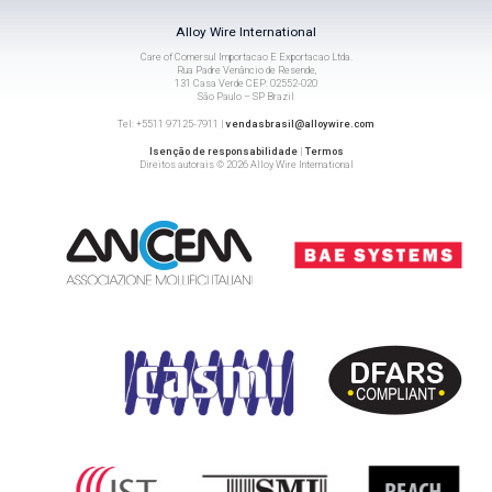
Alloy Wire International
Care of Comersul Importacao E Exportacao Ltda.
Rua Padre Venâncio de Resende,
131 Casa Verde CEP: 02552-020
São Paulo – SP Brazil
Tel: +5511 97125-7911 |
vendasbrasil@alloywire.com
Isenção de responsabilidade
|
Termos
Direitos autorais © 2026 Alloy Wire International