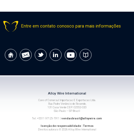
Entre em contato conosco para mais informações
Alloy Wire International
Care of Comersul Importacao E Exportacao Ltda.
Rua Padre Venâncio de Resende,
131 Casa Verde CEP: 02552-020
São Paulo – SP Brazil
Tel: +5511 97125-7911 |
vendasbrasil@alloywire.com
Isenção de responsabilidade
|
Termos
Direitos autorais © 2026 Alloy Wire International