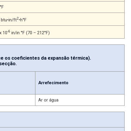
°F
2
 btu•in/ft
•h°F
-6
 x 10
in/in °F (70 – 212°F)
rce os coeficientes da expansão térmica).
secção.
Arrefecimento
Ar or água