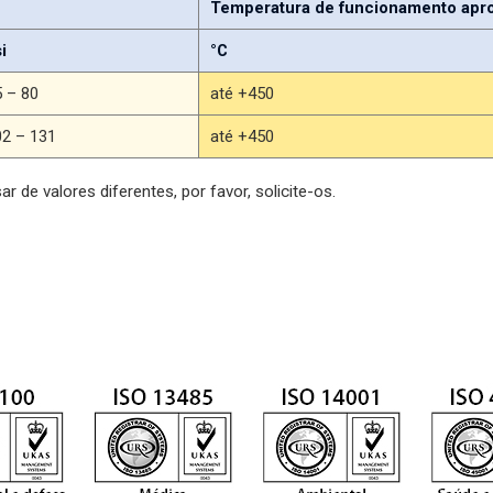
Temperatura de funcionamento apro
i
°C
5 – 80
até +450
02 – 131
até +450
r de valores diferentes, por favor, solicite-os.