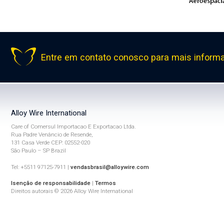
Entre em contato conosco para mais inform
Alloy Wire International
Care of Comersul Importacao E Exportacao Ltda.
Rua Padre Venâncio de Resende,
131 Casa Verde CEP: 02552-020
São Paulo – SP Brazil
Tel: +5511 97125-7911 |
vendasbrasil@alloywire.com
Isenção de responsabilidade
|
Termos
Direitos autorais © 2026 Alloy Wire International