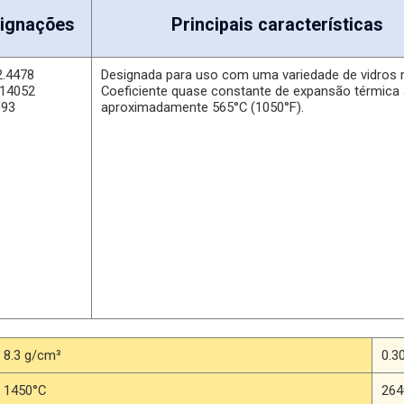
ignações
Principais características
2.4478
Designada para uso com uma variedade de vidros 
14052
Coeficiente quase constante de expansão térmica 
093
aproximadamente 565°C (1050°F).
8.3 g/cm³
0.30
1450°C
264