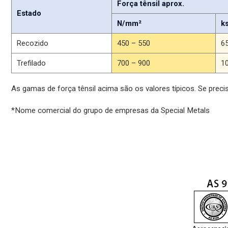
Força tênsil aprox.
Estado
N/mm²
ks
Recozido
450 – 550
6
Trefilado
700 – 900
1
As gamas de força tênsil acima são os valores típicos. Se precisa
*Nome comercial do grupo de empresas da Special Metals