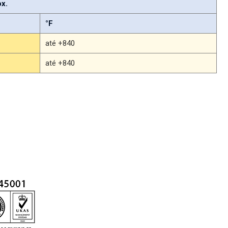
x.
°F
até +840
até +840