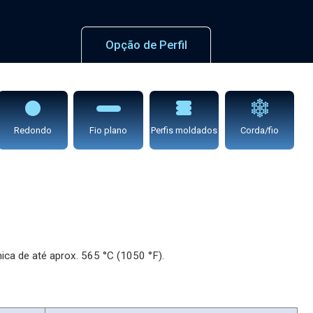
Opção de Perfil
Redondo
Fio plano
Perfis moldados
Corda/fio
ica de até aprox. 565 °C (1050 °F).