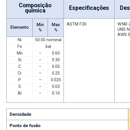
Composição
Especificações
Des
química
ASTM F30
W.NR 
Min
Max
Elemento
UNS N
%
%
AWS 
Ni
50.50 nominal
Fe
bal
Mn
–
0.60
Si
–
0.30
C
–
0.05
Cr
–
0.25
P
–
0.025
S
–
0.03
Al
–
0.10
Densidade
Ponto de fusão