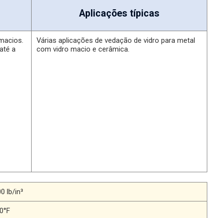
Aplicações típicas
macios.
Várias aplicações de vedação de vidro para metal
até a
com vidro macio e cerâmica.
0 lb/in³
0°F