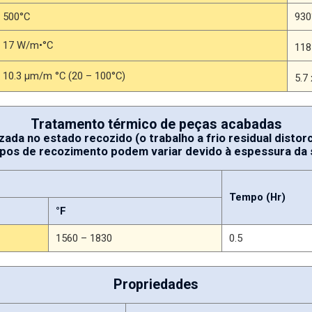
500°C
930
17 W/m•°C
118
10.3 µm/m °C (20 – 100°C)
5.7
Tratamento térmico de peças acabadas
lizada no estado recozido (o trabalho a frio residual disto
pos de recozimento podem variar devido à espessura da 
Tempo (Hr)
°F
1560 – 1830
0.5
Propriedades