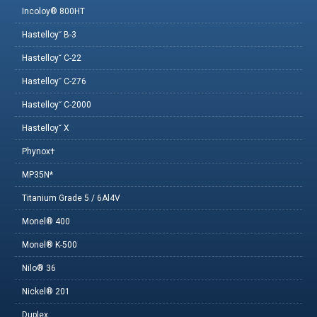
Incoloy® 800HT
Hastelloy˘ B-3
Hastelloy˘ C-22
Hastelloy˘ C-276
Hastelloy˘ C-2000
Hastelloy˘ X
Phynox†
MP35N*
Titanium Grade 5 / 6Al4V
Monel® 400
Monel® K-500
Nilo® 36
Nickel® 201
Duplex