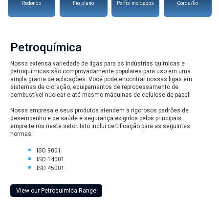
Redondo
Fio plano
Perfis moldados
Corda/fio
Petroquímica
Nossa extensa variedade de ligas para as indústrias químicas e
petroquímicas são comprovadamente populares para uso em uma
ampla grama de aplicações. Você pode encontrar nossas ligas em
sistemas de cloração, equipamentos de reprocessamento de
combustível nuclear e até mesmo máquinas de celulose de papel!
Nossa empresa e seus produtos atendem a rigorosos padrões de
desempenho e de saúde e segurança exigidos pelos principais
empreiteiros neste setor. Isto inclui certificação para as seguintes
normas:
ISO 9001
ISO 14001
ISO 45001
View our Petroquímica Range