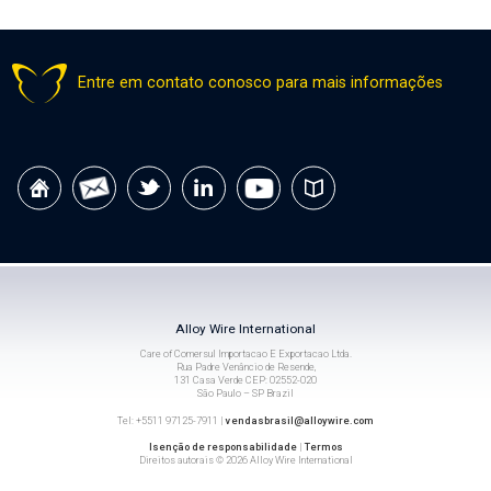
Entre em contato conosco para mais informações
Alloy Wire International
Care of Comersul Importacao E Exportacao Ltda.
Rua Padre Venâncio de Resende,
131 Casa Verde CEP: 02552-020
São Paulo – SP Brazil
Tel: +5511 97125-7911 |
vendasbrasil@alloywire.com
Isenção de responsabilidade
|
Termos
Direitos autorais © 2026 Alloy Wire International