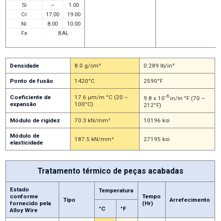
Si
–
1.00
Cr
17.00
19.00
Ni
8.00
10.00
Fe
BAL
Densidade
8.0 g/cm³
0.289 lb/in³
Ponto de fusão
1420°C
2590°F
-6
Coeficiente de
17.6 μm/m °C (20 –
9.8 x 10
in/in °F (70 –
expansão
100°C)
212°F)
Módulo de rigidez
70.3 kN/mm²
10196 ksi
Módulo de
187.5 kN/mm²
27195 ksi
elasticidade
Tratamento térmico de peças acabadas
Estado
Temperatura
conforme
Tempo
Tipo
Arrefecimento
fornecido pela
(Hr)
°C
°F
Alloy Wire