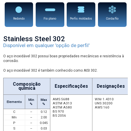
Redondo
Fio plano
Perfis moldados
Corda/fio
Stainless Steel 302
Disponível em qualquer 'opção de perfil'
O aço inoxidável 302 possui boas propriedades mecânicas e resistência à
corrosão.
O aço inoxidável 302 é também conhecido como AISI 302.
Composição
Especificações
Designações
química
AMS 5688
W.Nr 1.4310
Min
Max
Elemento
ASTM A313
UNS 30200
%
%
ASTM A580
AWS 160
BS 970
C
–
0.12
BS 2056
Mn
–
2.00
P
–
0.045
S
–
0.03