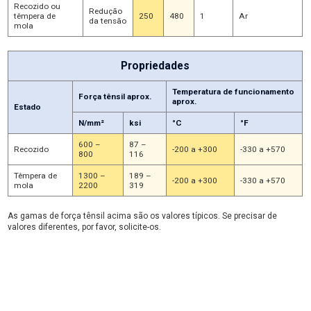
Recozido ou
Redução
têmpera de
250
480
1
Ar
da tensão
mola
Propriedades
Temperatura de funcionamento
Força tênsil aprox.
aprox.
Estado
N/mm²
ksi
°C
°F
600 –
87 –
Recozido
-200 a +300
-330 a +570
800
116
Têmpera de
1300 –
189 –
-200 a +300
-330 a +570
mola
2200
319
As gamas de força tênsil acima são os valores típicos. Se precisar de
valores diferentes, por favor, solicite-os.