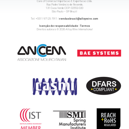
Care of Comersul Importacao E Exportacao Ltda.
Rua Padre Venâncio de Resende,
131 Casa Verde CEP: 02552-020
São Paulo – SP Brazil
Tel: +5511 97125-7911 |
vendasbrasil@alloywire.com
Isenção de responsabilidade
|
Termos
Direitos autorais © 2026 Alloy Wire International