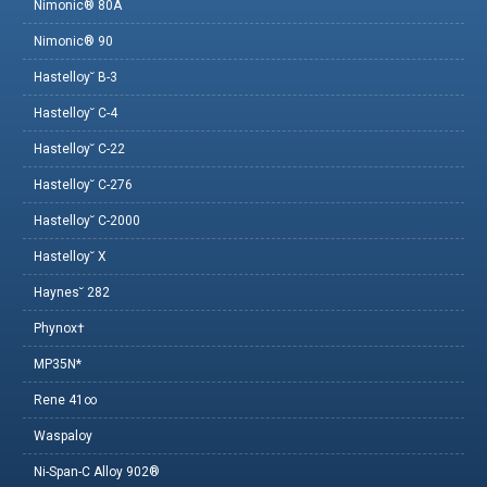
Nimonic® 80A
Nimonic® 90
Hastelloy˘ B-3
Hastelloy˘ C-4
Hastelloy˘ C-22
Hastelloy˘ C-276
Hastelloy˘ C-2000
Hastelloy˘ X
Haynes˘ 282
Phynox†
MP35N*
Rene 41∞
Waspaloy
Ni-Span-C Alloy 902®