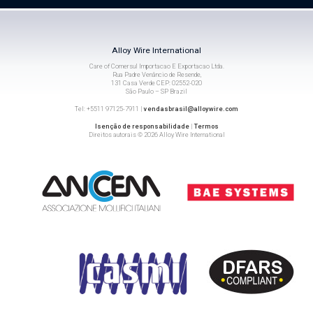
Alloy Wire International
Care of Comersul Importacao E Exportacao Ltda.
Rua Padre Venâncio de Resende,
131 Casa Verde CEP: 02552-020
São Paulo – SP Brazil
Tel: +5511 97125-7911 |
vendasbrasil@alloywire.com
Isenção de responsabilidade
|
Termos
Direitos autorais © 2026 Alloy Wire International