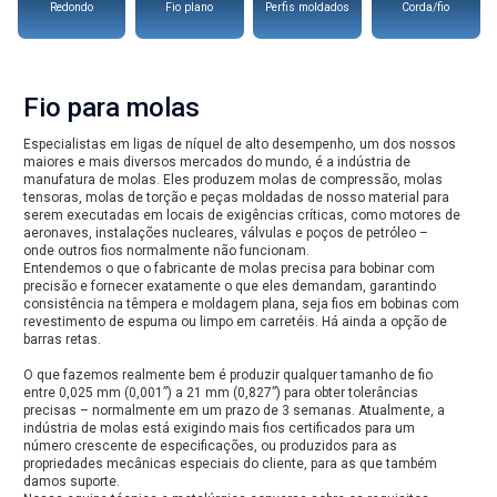
Redondo
Fio plano
Perfis moldados
Corda/fio
Fio para molas
Especialistas em ligas de níquel de alto desempenho, um dos nossos
maiores e mais diversos mercados do mundo, é a indústria de
manufatura de molas. Eles produzem molas de compressão, molas
tensoras, molas de torção e peças moldadas de nosso material para
serem executadas em locais de exigências críticas, como motores de
aeronaves, instalações nucleares, válvulas e poços de petróleo –
onde outros fios normalmente não funcionam.
Entendemos o que o fabricante de molas precisa para bobinar com
precisão e fornecer exatamente o que eles demandam, garantindo
consistência na têmpera e moldagem plana, seja fios em bobinas com
revestimento de espuma ou limpo em carretéis. Há ainda a opção de
barras retas.
O que fazemos realmente bem é produzir qualquer tamanho de fio
entre 0,025 mm (0,001”) a 21 mm (0,827”) para obter tolerâncias
precisas – normalmente em um prazo de 3 semanas. Atualmente, a
indústria de molas está exigindo mais fios certificados para um
número crescente de especificações, ou produzidos para as
propriedades mecânicas especiais do cliente, para as que também
damos suporte.