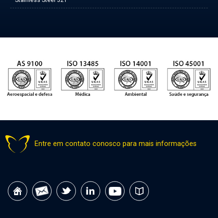
Stainless Steel 321
Entre em contato conosco para mais informações