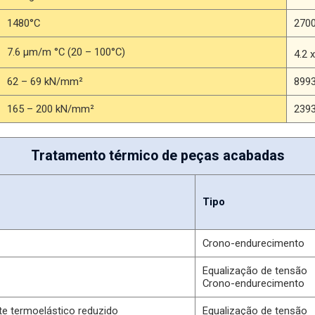
1480°C
270
7.6 μm/m °C (20 – 100°C)
4.2 
62 – 69 kN/mm²
8993
165 – 200 kN/mm²
2393
Tratamento térmico de peças acabadas
Tipo
Crono-endurecimento
Equalização de tensão
Crono-endurecimento
e termoelástico reduzido
Equalização de tensão