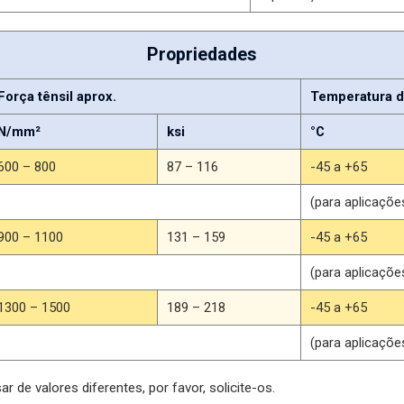
Propriedades
Força tênsil aprox.
Temperatura d
N/mm²
ksi
°C
600 – 800
87 – 116
-45 a +65
(para aplicaçõ
900 – 1100
131 – 159
-45 a +65
(para aplicaçõ
1300 – 1500
189 – 218
-45 a +65
(para aplicaçõ
r de valores diferentes, por favor, solicite-os.