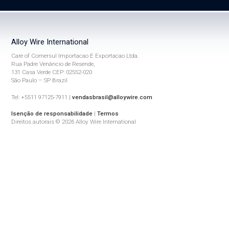
Alloy Wire International
Care of Comersul Importacao E Exportacao Ltda.
Rua Padre Venâncio de Resende,
131 Casa Verde CEP: 02552-020
São Paulo – SP Brazil
Tel: +5511 97125-7911 |
vendasbrasil@alloywire.com
Isenção de responsabilidade
|
Termos
Direitos autorais © 2026 Alloy Wire International