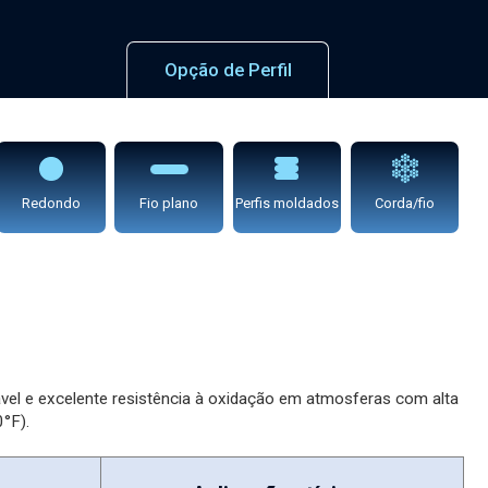
Opção de Perfil
Redondo
Fio plano
Perfis moldados
Corda/fio
lável e excelente resistência à oxidação em atmosferas com alta
°F).