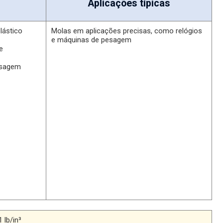
Aplicações típicas
lástico
Molas em aplicações precisas, como relógios
e máquinas de pesagem
e
esagem
1 lb/in³