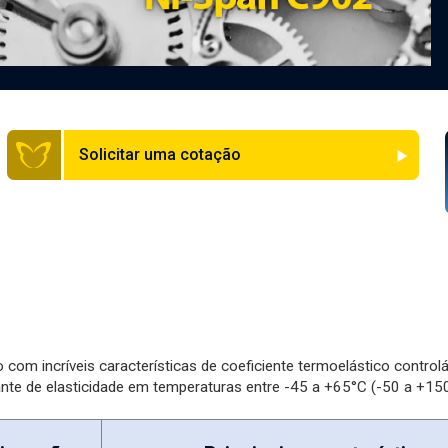
Solicitar uma cotação
o com incríveis características de coeficiente termoelástico contro
ante de elasticidade em temperaturas entre -45 a +65°C (-50 a +150