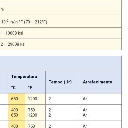
0°F
-6
x 10
in/in °F (70 – 212°F)
 – 10008 ksi
2 – 29008 ksi
Temperatura
Tempo (Hr)
Arrefecimento
°C
°F
650
1200
2
Ar
400
750
2
Ar
650
1200
2
Ar
400
750
2
Ar