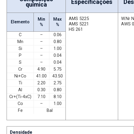
Especificações
Des
química
AMS 5225
W.Nr 
Min
Max
Elemento
AMS 5221
AWS 
%
%
HS 261
C
–
0.06
Mn
–
0.80
Si
–
1.00
P
–
0.04
S
–
0.04
Cr
4.90
5.75
Ni+Co
41.00
43.50
Ti
2.20
2.75
Al
0.30
0.80
Cr+(Ti-4xC)
7.10
8.10
Co
–
1.00
Fe
Bal
Densidade