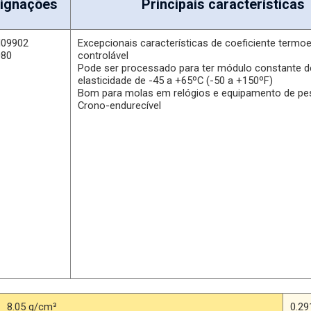
ignações
Principais características
N09902
Excepcionais características de coeficiente termoe
080
controlável
Pode ser processado para ter módulo constante d
elasticidade de -45 a +65ºC (-50 a +150ºF)
Bom para molas em relógios e equipamento de p
Crono-endurecível
8.05 g/cm³
0.29