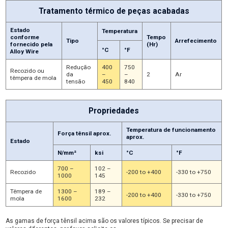
Tratamento térmico de peças acabadas
Estado
Temperatura
conforme
Tempo
Tipo
Arrefecimento
fornecido pela
(Hr)
°C
°F
Alloy Wire
Redução
400
750
Recozido ou
da
–
–
2
Ar
têmpera de mola
tensão
450
840
Propriedades
Temperatura de funcionamento
Força tênsil aprox.
aprox.
Estado
N/mm²
ksi
°C
°F
700 –
102 –
Recozido
-200 to +400
-330 to +750
1000
145
Têmpera de
1300 –
189 –
-200 to +400
-330 to +750
mola
1600
232
As gamas de força tênsil acima são os valores típicos. Se precisar de