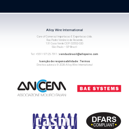
Alloy Wire International
Care of Comersul Importacao E Exportacao Ltda.
Rua Padre Venâncio de Resende,
131 Casa Verde CEP: 02552-020
São Paulo – SP Brazil
Tel: +5511 97125-7911 |
vendasbrasil@alloywire.com
Isenção de responsabilidade
|
Termos
Direitos autorais © 2026 Alloy Wire International