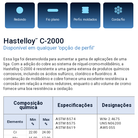
Redondo
Fio plano
Perfis moldados
Corda/fio
Hastelloy˘ C-2000
Disponível em qualquer 'opção de perfil'
Essa liga foi desenvolvida para aumentar a gama de aplicações de uma
liga. Com a adição do cobre ao sistema de níquel-cromo-molibdênio, a
Hastelloy C-2000 é resistente a uma gama extensa de produtos químicos
corrosivos, incluindo os ácidos sulfúrico, clorídrico e fluorídrico. A
combinação de molibdênio e cobre fornece uma excelente resistência a
corrosão em relação a meios redutores, enquanto o alto volume de cromo
fornece uma boa resistência a oxidação.
Composição
Especificações
Designações
química
ASTM B574
W.Nr 2.4675
Min
Max
Elemento
ASTM B575
UNS N06200
%
%
ASTM B619
AWS 055
Cr
22.00
24.00