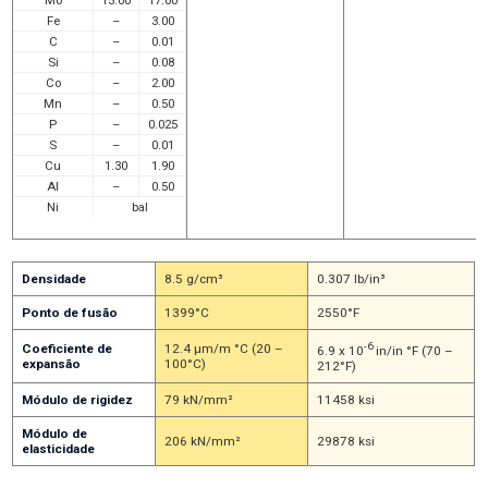
Mo
15.00
17.00
Fe
–
3.00
C
–
0.01
Si
–
0.08
Co
–
2.00
Mn
–
0.50
P
–
0.025
S
–
0.01
Cu
1.30
1.90
Al
–
0.50
Ni
bal
Densidade
8.5 g/cm³
0.307 lb/in³
Ponto de fusão
1399°C
2550°F
-6
Coeficiente de
12.4 μm/m °C (20 –
6.9 x 10
in/in °F (70 –
expansão
100°C)
212°F)
Módulo de rigidez
79 kN/mm²
11458 ksi
Módulo de
206 kN/mm²
29878 ksi
elasticidade