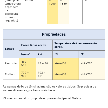
(o tempo e
Oxidar
–
–
1
Ar
temperatura
1000
1830
dependem
da
espessura
do óxido
requerido)
Propriedades
Temperatura de funcionamento
Força tênsil aprox.
aprox.
Estado
N/mm²
ksi
°C
°F
450 –
Recozido
65 – 80
até +400
até +750
550
700 –
102 –
Trefilado
até +400
até +750
900
131
As gamas de força tênsil acima são os valores típicos. Se precisar de
valores diferentes, por favor, solicite-os.
*Nome comercial do grupo de empresas da Special Metals