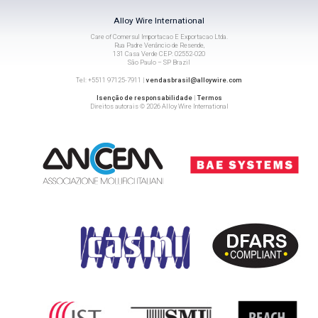
Alloy Wire International
Care of Comersul Importacao E Exportacao Ltda.
Rua Padre Venâncio de Resende,
131 Casa Verde CEP: 02552-020
São Paulo – SP Brazil
Tel: +5511 97125-7911 |
vendasbrasil@alloywire.com
Isenção de responsabilidade
|
Termos
Direitos autorais © 2026 Alloy Wire International