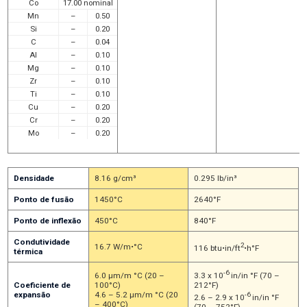
Co
17.00 nominal
Mn
–
0.50
Si
–
0.20
C
–
0.04
Al
–
0.10
Mg
–
0.10
Zr
–
0.10
Ti
–
0.10
Cu
–
0.20
Cr
–
0.20
Mo
–
0.20
Densidade
8.16 g/cm³
0.295 lb/in³
Ponto de fusão
1450°C
2640°F
Ponto de inflexão
450°C
840°F
Condutividade
2
16.7 W/m•°C
116 btu•in/ft
•h°F
térmica
-6
3.3 x 10
in/in °F (70 –
6.0 µm/m °C (20 –
212°F)
Coeficiente de
100°C)
expansão
4.6 – 5.2 µm/m °C (20
-6
2.6 – 2.9 x 10
in/in °F
– 400°C)
(70 – 752°F)