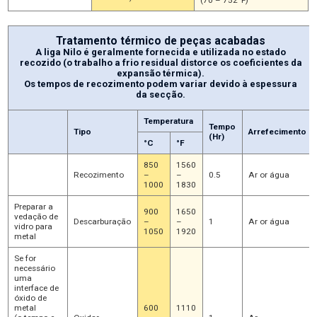
Tratamento térmico de peças acabadas
A liga Nilo é geralmente fornecida e utilizada no estado
recozido (o trabalho a frio residual distorce os coeficientes da
expansão térmica).
Os tempos de recozimento podem variar devido à espessura
da secção.
Temperatura
Tempo
Tipo
Arrefecimento
(Hr)
°C
°F
850
1560
Recozimento
–
–
0.5
Ar or água
1000
1830
Preparar a
900
1650
vedação de
Descarburação
–
–
1
Ar or água
vidro para
1050
1920
metal
Se for
necessário
uma
interface de
óxido de
metal
600
1110