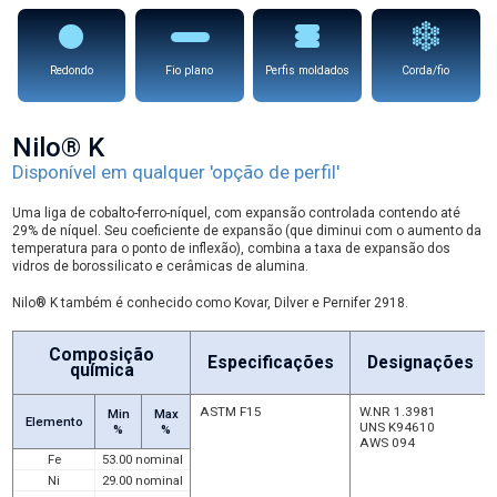
Redondo
Fio plano
Perfis moldados
Corda/fio
Nilo® K
Disponível em qualquer 'opção de perfil'
Uma liga de cobalto-ferro-níquel, com expansão controlada contendo até
29% de níquel. Seu coeficiente de expansão (que diminui com o aumento da
temperatura para o ponto de inflexão), combina a taxa de expansão dos
vidros de borossilicato e cerâmicas de alumina.
Nilo® K também é conhecido como Kovar, Dilver e Pernifer 2918.
Composição
Especificações
Designações
química
ASTM F15
W.NR 1.3981
Min
Max
Elemento
UNS K94610
%
%
AWS 094
Fe
53.00 nominal
Ni
29.00 nominal