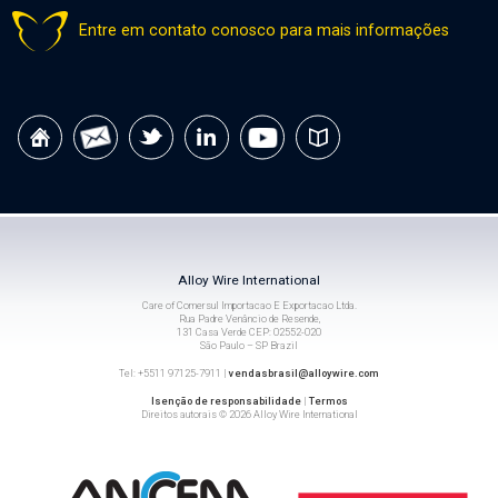
Entre em contato conosco para mais informações
Alloy Wire International
Care of Comersul Importacao E Exportacao Ltda.
Rua Padre Venâncio de Resende,
131 Casa Verde CEP: 02552-020
São Paulo – SP Brazil
Tel: +5511 97125-7911 |
vendasbrasil@alloywire.com
Isenção de responsabilidade
|
Termos
Direitos autorais © 2026 Alloy Wire International