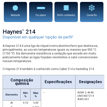
Redondo
Fio plano
Perfis moldados
Corda/fio
Haynes˘ 214
Disponível em qualquer 'opção de perfil'
A Haynes 214 é uma liga de níquel-cromo-alumínio-ferro que destina-se,
principalmente, ao uso em temperaturas iguais ou maiores que 955 °C
(1750 °F). Ela demonstra resistência a oxidação que excede em muito
praticamente todas as ligas forjadas resistentes a calor convencionais
nessas temperaturas.
O Haynes 214 também é conhecido como Cabot 214 e Hastelloy 214.
Composição
Especificações
Designações
química
–
W.NR 2.4646
Min
Max
Elemento
UNS N07214
%
%
AWS 061
Al
4.10
5.00