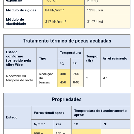
expansão
100°C)
212°F)
Módulo de rigidez
84 kN/mm²
12183 ksi
Módulo de
217 kN/mm²
31474 ksi
elasticidade
Tratamento térmico de peças acabadas
Estado
Temperatura
conforme
Tempo
Tipo
Arrefecimento
fornecido pela
(Hr)
°C
°F
Alloy Wire
Redução
400
750
Recozido ou
da
–
–
2
Ar
têmpera de mola
tensão
450
840
Propriedades
Temperatura de funcionamento
Força tênsil aprox.
aprox.
Estado
N/mm²
ksi
°C
°F
900 –
131 –