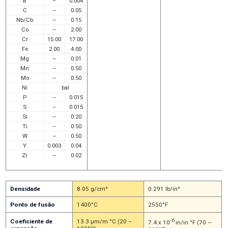
B
–
0.004
C
–
0.05
Nb/Cb
–
0.15
Co
–
2.00
Cr
15.00
17.00
Fe
2.00
4.00
Mg
–
0.01
Mn
–
0.50
Mo
–
0.50
Ni
bal
P
–
0.015
S
–
0.015
Si
–
0.20
Ti
–
0.50
W
–
0.50
Y
0.003
0.04
Zr
–
0.02
Densidade
8.05 g/cm³
0.291 lb/in³
Ponto de fusão
1400°C
2550°F
-6
Coeficiente de
13.3 μm/m °C (20 –
7.4 x 10
in/in °F (70 –