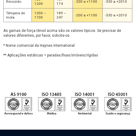
Recozido
-200 a +1100
-330 a +2010
1200
174
Têmpera de
1300 –
189 –
-200 a +1100
-330 a +2010
mola
1700
247
As gamas de força tênsil acima são os valores típicos. Se precisar de
valores diferentes, por favor, solicite-os.
* Nome comercial da Haynes International
** Aplicações estáticas = paradas/fixas/imóveis/rígidas