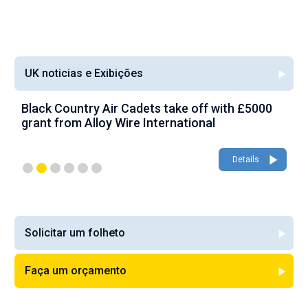
UK noticias e Exibições
Black Country Air Cadets take off with £5000
A
grant from Alloy Wire International
g
Details
Solicitar um folheto
Faça um orçamento