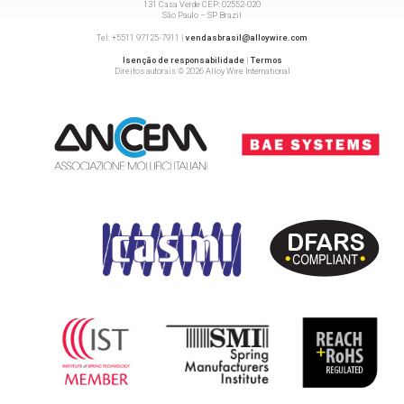
131 Casa Verde CEP: 02552-020
São Paulo – SP Brazil
Tel: +5511 97125-7911 |
vendasbrasil@alloywire.com
Isenção de responsabilidade
|
Termos
Direitos autorais © 2026 Alloy Wire International