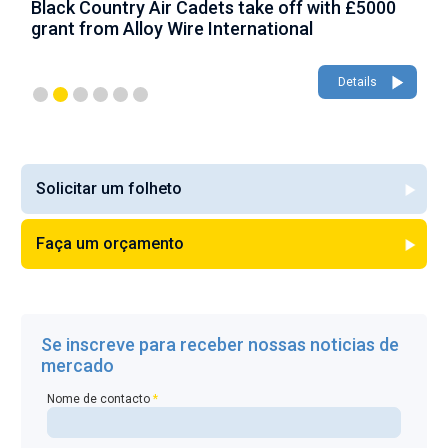
Black Country Air Cadets take off with £5000
A
grant from Alloy Wire International
g
Details
Solicitar um folheto
Faça um orçamento
Se inscreve para receber nossas noticias de
mercado
Nome de contacto
*