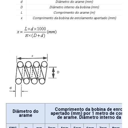
d
Diâmetro do arame (mm)
D
Diâmetro interno da bobina (mm)
L
Comprimento do arame (m)
x
Comprimento da bobina de enrolamento apertado (mm)
Comprimento da bobina de enrol
Diâmetro do
apertado (mm) por 1 metro de comp
arame
de arame. Diâmetro interno da bo
SWG
in
mm
3mm
4mm
5mm
6mm
7mm
8mm
9