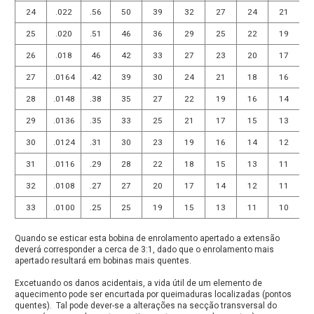
24
.022
.56
50
39
32
27
24
21
25
.020
.51
46
36
29
25
22
19
26
.018
46
42
33
27
23
20
17
27
.0164
.42
39
30
24
21
18
16
28
.0148
.38
35
27
22
19
16
14
29
.0136
.35
33
25
21
17
15
13
30
.0124
.31
30
23
19
16
14
12
31
.0116
.29
28
22
18
15
13
11
32
.0108
.27
27
20
17
14
12
11
33
.0100
.25
25
19
15
13
11
10
Quando se esticar esta bobina de enrolamento apertado a extensão
deverá corresponder a cerca de 3:1, dado que o enrolamento mais
apertado resultará em bobinas mais quentes.
Excetuando os danos acidentais, a vida útil de um elemento de
aquecimento pode ser encurtada por queimaduras localizadas (pontos
quentes). Tal pode dever-se a alterações na secção transversal do