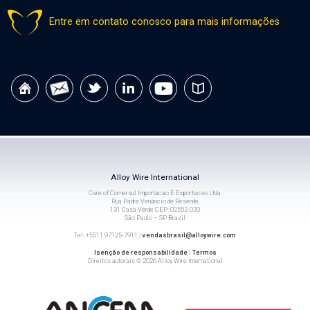
Entre em contato conosco para mais informações
Alloy Wire International
Care of Comersul Importacao E Exportacao Ltda.
Rua Padre Venâncio de Resende,
131 Casa Verde CEP: 02552-020
São Paulo – SP Brazil
Tel: +5511 97125-7911 |
vendasbrasil@alloywire.com
Isenção de responsabilidade
|
Termos
Direitos autorais © 2026 Alloy Wire International