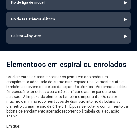
Fio de liga de níquel
Fio de resistência elétrica
Seletor Alloy Wire
Elementoos em espiral ou enrolados
Os elementos de arame bobinados permitem acomodar um
comprimento adequado de arame num espaço relativamente curto e
também absorvem os efeitos da expansão térmica. Ao formar a bobina
é necessário ter cuidado para não danificar o arame por corte ou
abrasão. A limpeza do elemento também é importante. Os rácios
máximo e mínimo recomendados de diâmetro interno da bobina ao
diâmetro do arame são de 6:1 e 3:1. É possível obter o comprimento da
bobina de enrolamento apertado recorrendo à tabela ou à equação
abaixo.
Em que: