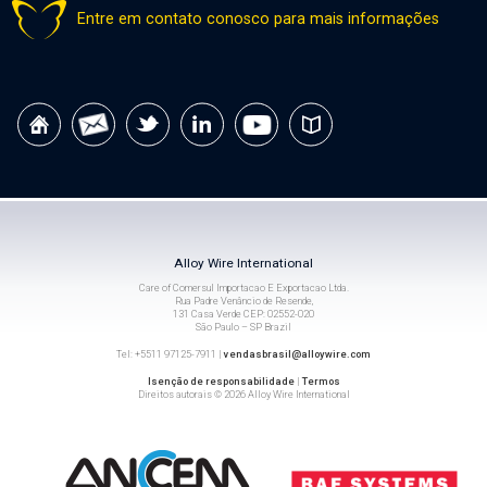
Entre em contato conosco para mais informações
Alloy Wire International
Care of Comersul Importacao E Exportacao Ltda.
Rua Padre Venâncio de Resende,
131 Casa Verde CEP: 02552-020
São Paulo – SP Brazil
Tel: +5511 97125-7911 |
vendasbrasil@alloywire.com
Isenção de responsabilidade
|
Termos
Direitos autorais © 2026 Alloy Wire International