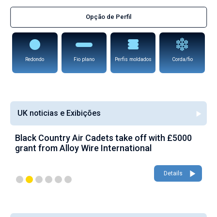
Opção de Perfil
Redondo
Fio plano
Perfis moldados
Corda/fio
UK noticias e Exibições
Black Country Air Cadets take off with £5000
A
grant from Alloy Wire International
g
Details