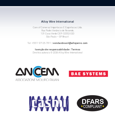
Alloy Wire International
Care of Comersul Importacao E Exportacao Ltda.
Rua Padre Venâncio de Resende,
131 Casa Verde CEP: 02552-020
São Paulo – SP Brazil
Tel: +5511 97125-7911 |
vendasbrasil@alloywire.com
Isenção de responsabilidade
|
Termos
Direitos autorais © 2026 Alloy Wire International