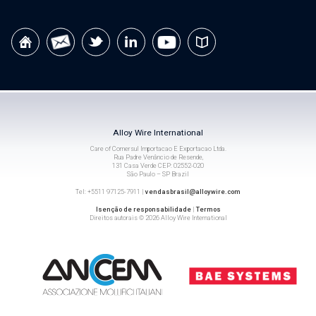
Alloy Wire International
Care of Comersul Importacao E Exportacao Ltda.
Rua Padre Venâncio de Resende,
131 Casa Verde CEP: 02552-020
São Paulo – SP Brazil
Tel: +5511 97125-7911 |
vendasbrasil@alloywire.com
Isenção de responsabilidade
|
Termos
Direitos autorais © 2026 Alloy Wire International