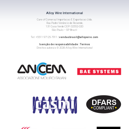
Alloy Wire International
Care of Comersul Importacao E Exportacao Ltda.
Rua Padre Venâncio de Resende,
131 Casa Verde CEP: 02552-020
São Paulo – SP Brazil
Tel: +5511 97125-7911 |
vendasbrasil@alloywire.com
Isenção de responsabilidade
|
Termos
Direitos autorais © 2026 Alloy Wire International