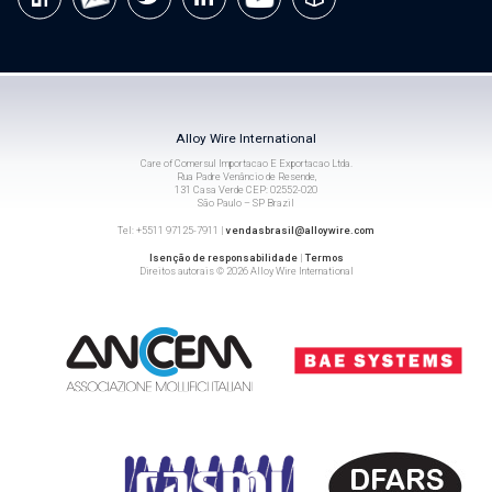
Alloy Wire International
Care of Comersul Importacao E Exportacao Ltda.
Rua Padre Venâncio de Resende,
131 Casa Verde CEP: 02552-020
São Paulo – SP Brazil
Tel: +5511 97125-7911 |
vendasbrasil@alloywire.com
Isenção de responsabilidade
|
Termos
Direitos autorais © 2026 Alloy Wire International