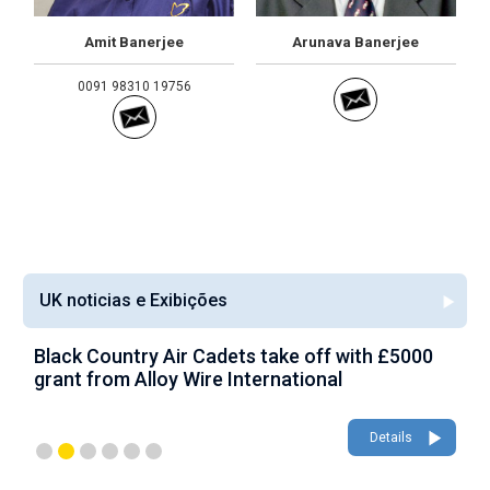
Amit Banerjee
Arunava Banerjee
0091 98310 19756
UK noticias e Exibições
Black Country Air Cadets take off with £5000
A
grant from Alloy Wire International
g
Details