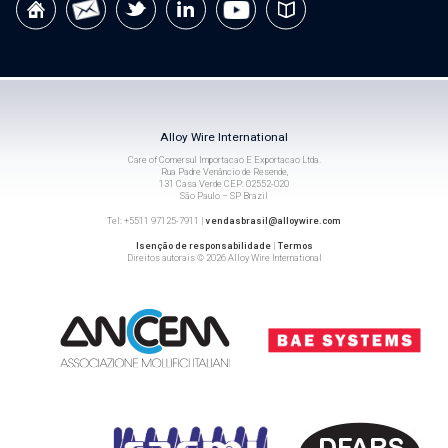
Alloy Wire International
Care of Comersul Importacao E Exportacao Ltda.
Rua Padre Venâncio de Resende,
131 Casa Verde CEP: 02552-020
São Paulo – SP Brazil
Tel: +5511 97125-7911 |
vendasbrasil@alloywire.com
Isenção de responsabilidade
|
Termos
Direitos autorais © 2026 Alloy Wire International