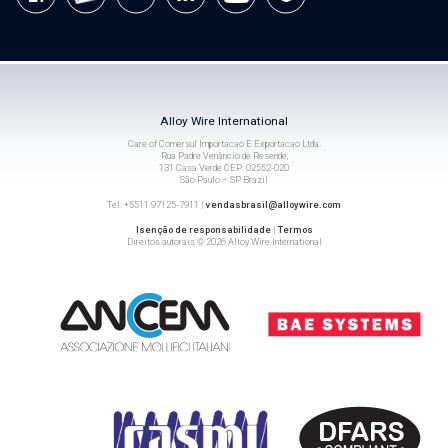
Alloy Wire International
Care of Comersul Importacao E Exportacao Ltda.
Rua Padre Venâncio de Resende,
131 Casa Verde CEP: 02552-020
São Paulo – SP Brazil
Tel: +5511 97125-7911 |
vendasbrasil@alloywire.com
Isenção de responsabilidade
|
Termos
Direitos autorais © 2026 Alloy Wire International