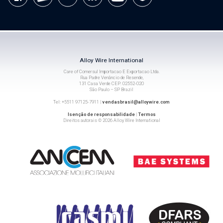
Alloy Wire International
Care of Comersul Importacao E Exportacao Ltda.
Rua Padre Venâncio de Resende,
131 Casa Verde CEP: 02552-020
São Paulo – SP Brazil
Tel: +5511 97125-7911 |
vendasbrasil@alloywire.com
Isenção de responsabilidade
|
Termos
Direitos autorais © 2026 Alloy Wire International