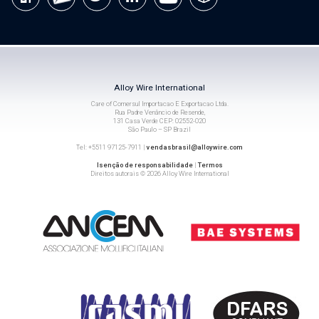
Alloy Wire International
Care of Comersul Importacao E Exportacao Ltda.
Rua Padre Venâncio de Resende,
131 Casa Verde CEP: 02552-020
São Paulo – SP Brazil
Tel: +5511 97125-7911 |
vendasbrasil@alloywire.com
Isenção de responsabilidade
|
Termos
Direitos autorais © 2026 Alloy Wire International