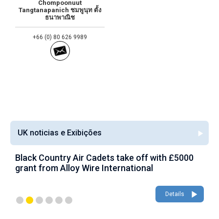
Chompoonuut
Tangtanapanich ชมพูนุท ตั้ง
ธนาพาณิช
+66 (0) 80 626 9989
UK noticias e Exibições
Black Country Air Cadets take off with £5000
A
grant from Alloy Wire International
g
Details