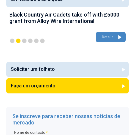
Black Country Air Cadets take off with £5000
A
grant from Alloy Wire International
g
Details
Solicitar um folheto
Faça um orçamento
Se inscreve para receber nossas noticias de
mercado
Nome de contacto
*