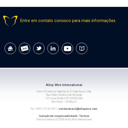
Entre em contato conosco para mais informações
Alloy Wire International
Care of Comersul Importacao E Exportacao Ltda.
Rua Padre Venâncio de Resende,
131 Casa Verde CEP: 02552-020
São Paulo – SP Brazil
Tel: +5511 97125-7911 |
vendasbrasil@alloywire.com
Isenção de responsabilidade
|
Termos
Direitos autorais © 2026 Alloy Wire International