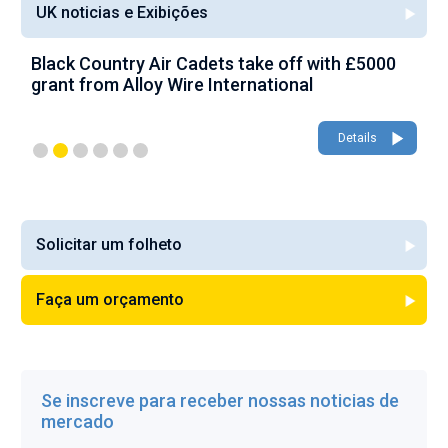
UK noticias e Exibições
Black Country Air Cadets take off with £5000
A
grant from Alloy Wire International
g
Details
Solicitar um folheto
Faça um orçamento
Se inscreve para receber nossas noticias de
mercado