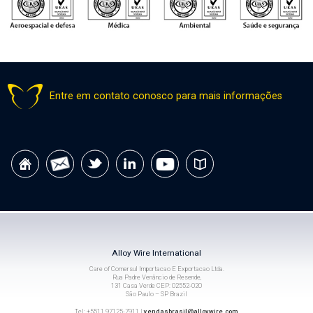
Entre em contato conosco para mais informações
Alloy Wire International
Care of Comersul Importacao E Exportacao Ltda.
Rua Padre Venâncio de Resende,
131 Casa Verde CEP: 02552-020
São Paulo – SP Brazil
Tel: +5511 97125-7911 |
vendasbrasil@alloywire.com