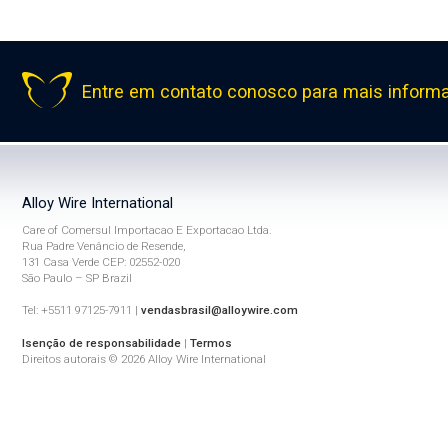
Entre em contato conosco para mais inform
Alloy Wire International
Care of Comersul Importacao E Exportacao Ltda.
Rua Padre Venâncio de Resende,
131 Casa Verde CEP: 02552-020
São Paulo – SP Brazil
Tel: +5511 97125-7911 |
vendasbrasil@alloywire.com
Isenção de responsabilidade
|
Termos
Direitos autorais © 2026 Alloy Wire International