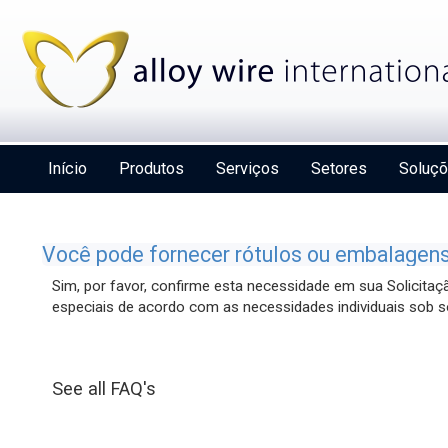
Início
Produtos
Serviços
Setores
Soluç
Você pode fornecer rótulos ou embalagen
Sim, por favor, confirme esta necessidade em sua Solici
especiais de acordo com as necessidades individuais sob so
Alloy Wire International to toast its 80th birthday
at Wire 2026
See all FAQ's
Details