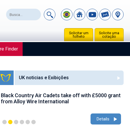
Solicitar um
Solicite uma
folheto
cotação
re Finder
UK noticias e Exibições
Black Country Air Cadets take off with £5000 grant
A
from Alloy Wire International
g
Details