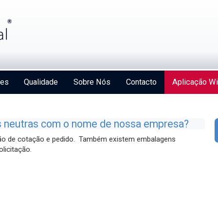
ões
Qualidade
Sobre Nós
Contacto
Aplicação Wi
s neutras com o nome de nossa empresa?
tação de cotação e pedido. Também existem embalagens
licitação.
Strengthening Global Aerospace Connections at
Farnborough 2026
Details