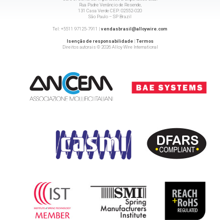
Rua Padre Venâncio de Resende,
131 Casa Verde CEP: 02552-020
São Paulo – SP Brazil
Tel: +5511 97125-7911 |
vendasbrasil@alloywire.com
Isenção de responsabilidade
|
Termos
Direitos autorais © 2026 Alloy Wire International