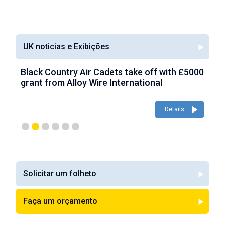
UK noticias e Exibições
e off with £5000
AWI look to capitalise on £150,000
tional
aerospace growth with Farnborough
appearance
Details
De
Solicitar um folheto
Faça um orçamento