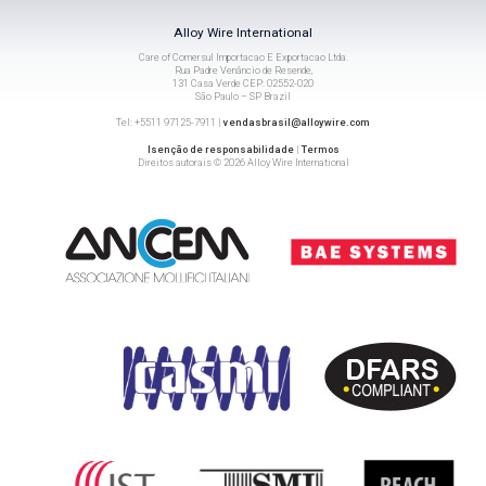
Alloy Wire International
Care of Comersul Importacao E Exportacao Ltda.
Rua Padre Venâncio de Resende,
131 Casa Verde CEP: 02552-020
São Paulo – SP Brazil
Tel: +5511 97125-7911 |
vendasbrasil@alloywire.com
Isenção de responsabilidade
|
Termos
Direitos autorais © 2026 Alloy Wire International