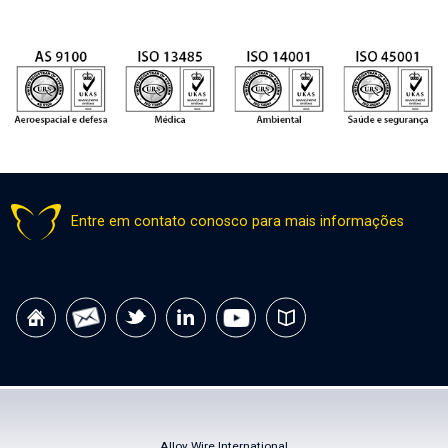
Entre em contato conosco para mais informações
Alloy Wire International