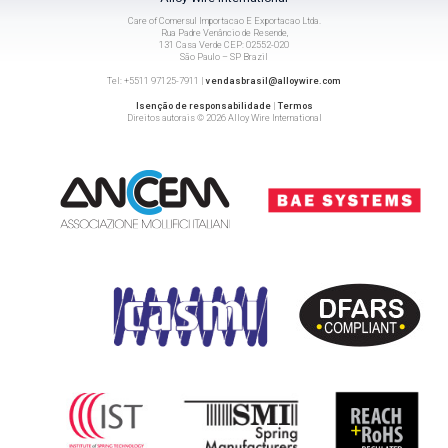
Care of Comersul Importacao E Exportacao Ltda.
Rua Padre Venâncio de Resende,
131 Casa Verde CEP: 02552-020
São Paulo – SP Brazil
Tel: +5511 97125-7911 |
vendasbrasil@alloywire.com
Isenção de responsabilidade
|
Termos
Direitos autorais © 2026 Alloy Wire International