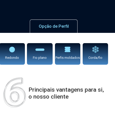
Opção de Perfil
Redondo
Fio plano
Perfis moldados
Corda/fio
Principais vantagens para si,
o nosso cliente