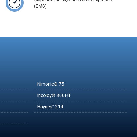
(EMS)
Nimonic® 75
Incoloy® 800HT
Haynes˘ 214