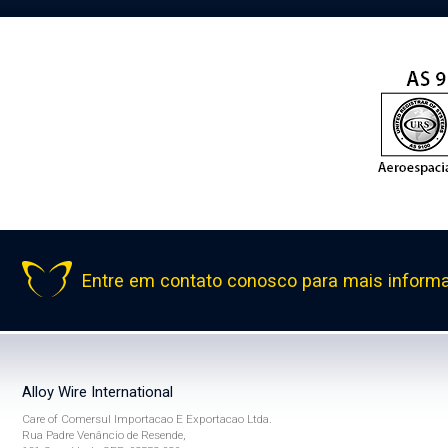
Entre em contato conosco para mais inform
Alloy Wire International
Care of Comersul Importacao E Exportacao Ltda.
Rua Padre Venâncio de Resende,