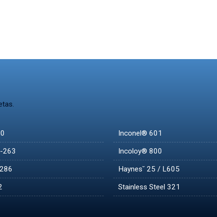
etas.
00
Inconel® 601
C-263
Incoloy® 800
-286
Haynes˘ 25 / L605
2
Stainless Steel 321