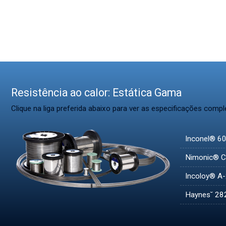
Resistência ao calor: Estática Gama
Clique na liga preferida abaixo para ver as especificações compl
Inconel® 6
Nimonic® 
Incoloy® A
Haynes˘ 28